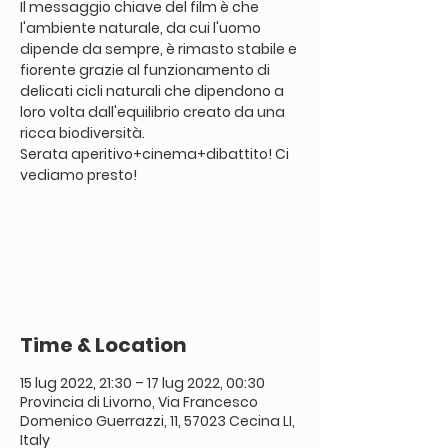
Il messaggio chiave del film è che
l'ambiente naturale, da cui l'uomo
dipende da sempre, è rimasto stabile e
fiorente grazie al funzionamento di
delicati cicli naturali che dipendono a
loro volta dall'equilibrio creato da una
ricca biodiversità.
Serata aperitivo+cinema+dibattito! Ci
vediamo presto!
Tickets are not on sale
See other events
Time & Location
15 lug 2022, 21:30 – 17 lug 2022, 00:30
Provincia di Livorno, Via Francesco
Domenico Guerrazzi, 11, 57023 Cecina LI,
Italy