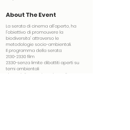
About The Event
La serata di cinema all'aperto, ha 
l'obiettivo di promouvere la 
biodiversita' attraverso le 
metodologie socio-ambientali. 
Il programma della serata:
21:30-23:30 film 
23:30-senza limite dibattiti aperti su 
temi ambientali
Si consiglia una donazione di 1-5EUR 
per il progetto GranPinoForever
Compila il form per pre-registrazione: 
https://forms.gle/27tYa3m6vHVc8GLZA
E ti contattiamo per darti il benvenuto!