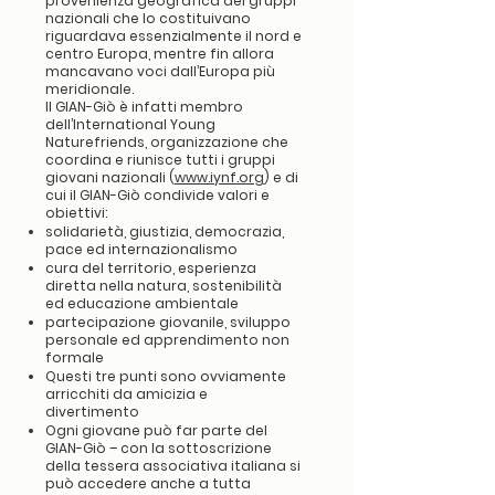
provenienza geografica dei gruppi
nazionali che lo costituivano
riguardava essenzialmente il nord e
centro Europa, mentre fin allora
mancavano voci dall’Europa più
meridionale.
Il GIAN-Giò è infatti membro
dell’International Young
Naturefriends, organizzazione che
coordina e riunisce tutti i gruppi
giovani nazionali (
www.iynf.org
) e di
cui il GIAN-Giò condivide valori e
obiettivi:
solidarietà, giustizia, democrazia,
pace ed internazionalismo
cura del territorio, esperienza
diretta nella natura, sostenibilità
ed educazione ambientale
partecipazione giovanile, sviluppo
personale ed apprendimento non
formale
Questi tre punti sono ovviamente
arricchiti da amicizia e
divertimento
Ogni giovane può far parte del
GIAN-Giò – con la sottoscrizione
della tessera associativa italiana si
può accedere anche a tutta