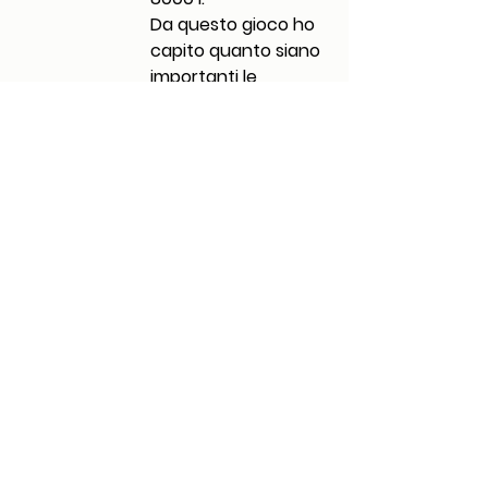
Da questo gioco ho 
capito quanto siano 
importanti le 
differenti scelte 
alimentari che 
quotidianamte 
facciamo, in modo 
tale da evitare 
sprechi di risorse 
importanti che non 
tutti hanno sempre 
a propria 
disposizione (come, 
per l'appunto, 
l'acqua) e che 
magari sarebbe 
opportuno 
cominciare a 